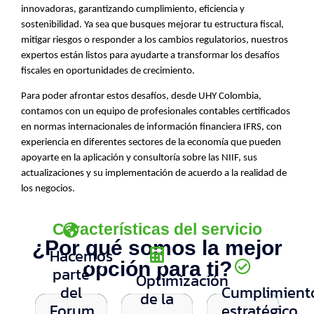
innovadoras, garantizando cumplimiento, eficiencia y
sostenibilidad. Ya sea que busques mejorar tu estructura fiscal,
mitigar riesgos o responder a los cambios regulatorios, nuestros
expertos están listos para ayudarte a transformar los desafíos
fiscales en oportunidades de crecimiento.
Para poder afrontar estos desafíos, desde UHY Colombia,
contamos con un equipo de profesionales contables certificados
en normas internacionales de información financiera IFRS, con
experiencia en diferentes sectores de la economía que pueden
apoyarte en la aplicación y consultoría sobre las NIIF, sus
actualizaciones y su implementación de acuerdo a la realidad de
los negocios.
Características del servicio
¿Por qué somos la mejor
Hacemos
Hacemos
opción para ti?
parte
parte
Optimización
Optimización
del
Cumplimient
del
de la
de la
Cumplimiento
Forum
estratégico
Forum