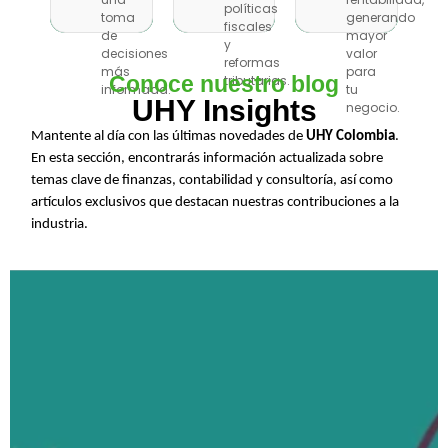
una
rentabilidad,
políticas
políticas
toma
generando
toma
generando
fiscales
fiscales
de
mayor
de
mayor
y
y
decisiones
valor
decisiones
valor
reformas
reformas
más
para
más
para
Conoce nuestro blog
tributarias.
tributarias.
informada.
tu
informada.
tu
UHY Insights
negocio.
negocio.
Mantente al día con las últimas novedades de
UHY Colombia
.
En esta sección, encontrarás información actualizada sobre
temas clave de finanzas, contabilidad y consultoría, así como
artículos exclusivos que destacan nuestras contribuciones a la
industria.