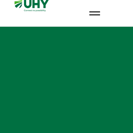
Auditoría
Outsourcing
Consultoría
Impuestos
(PSO)
y Legal